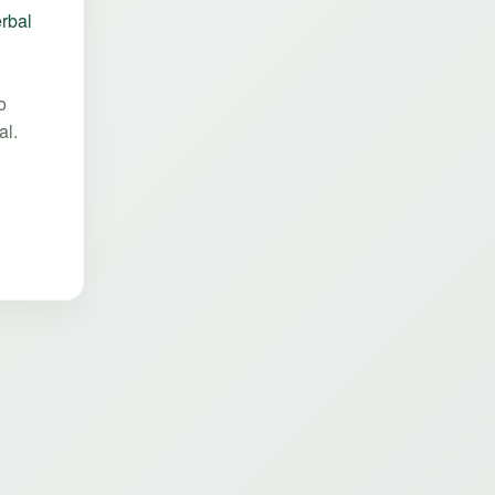
rbal
o
al.