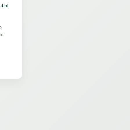
rbal
o
al.