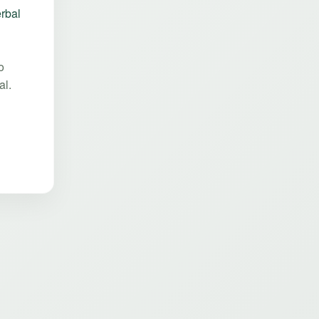
rbal
o
al.