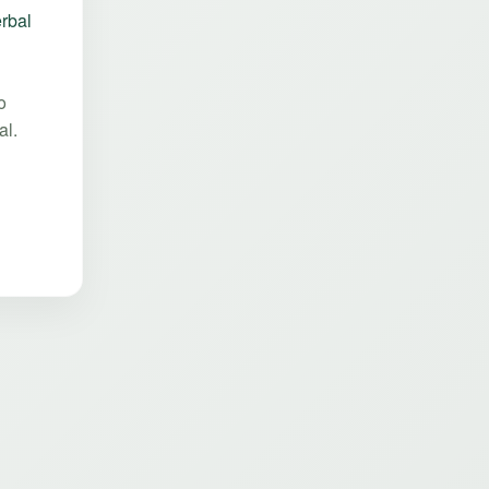
rbal
o
al.