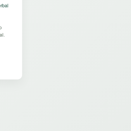
rbal
o
al.