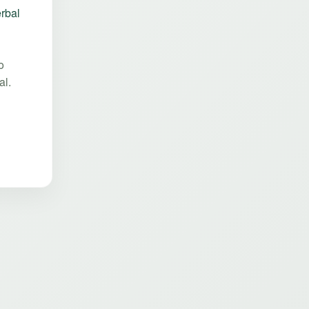
rbal
o
al.