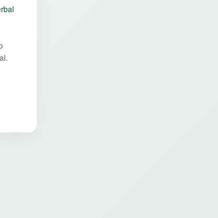
rbal
o
al.