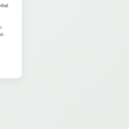
rbal
o
al.