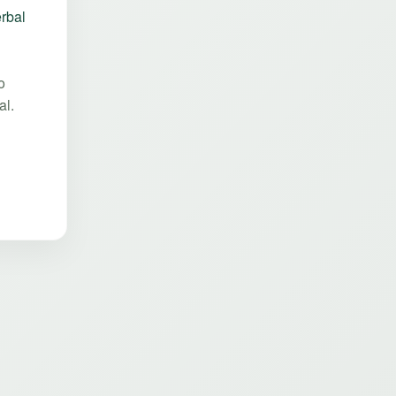
rbal
o
al.